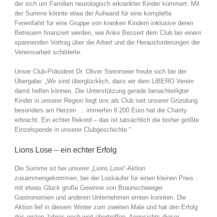
der sich um Familien neurologisch erkrankter Kinder kümmert. Mit
der Summe könnte etwa der Aufwand für eine komplette
Ferienfahrt für eine Gruppe von kranken Kindern inklusive deren
Betreuern finanziert werden, wie Anke Bessert dem Club bei einem
spannenden Vortrag über die Arbeit und die Herausforderungen der
Vereinsarbeit schilderte.
Unser Club-Präsident Dr. Oliver Steinmeier freute sich bei der
Übergabe: „Wir sind überglücklich, dass wir dem LiBERO Verein
damit helfen können. Die Unterstützung gerade benachteiligter
Kinder in unserer Region liegt uns als Club seit unserer Gründung
besonders am Herzen … immerhin 8.200 Euro hat die Charity
erbracht. Ein echter Rekord – das ist tatsächlich die bisher größte
Einzelspende in unserer Clubgeschichte.“
Lions Lose – ein echter Erfolg
Die Summe ist bei unserer „Lions Lose“-Aktion
zusammengekommen, bei der Loskäufer für einen kleinen Preis
mit etwas Glück große Gewinne von Braunschweiger
Gastronomien und anderen Unternehmen ernten konnten. Die
Aktion lief in diesem Winter zum zweiten Male und hat den Erfolg
des ersten Jahres noch weit übertroffen. Angesichts dieser