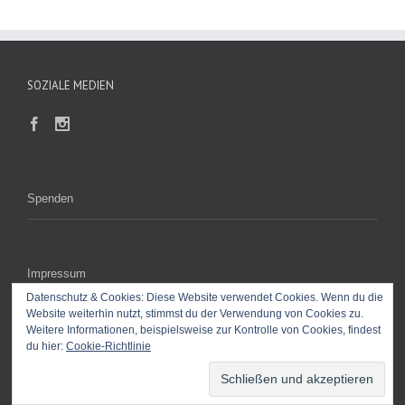
SOZIALE MEDIEN
Spenden
Impressum
Datenschutz & Cookies: Diese Website verwendet Cookies. Wenn du die
Website weiterhin nutzt, stimmst du der Verwendung von Cookies zu.
Kontakt
Weitere Informationen, beispielsweise zur Kontrolle von Cookies, findest
du hier:
Cookie-Richtlinie