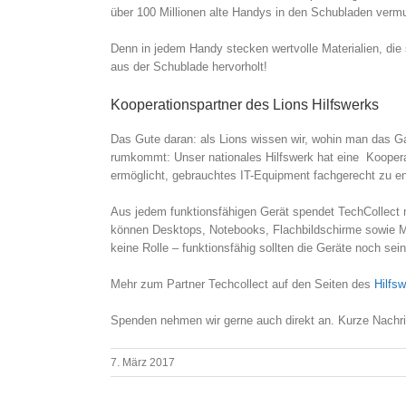
über 100 Millionen alte Handys in den Schubladen vermute
Denn in jedem Handy stecken wertvolle Materialien, di
aus der Schublade hervorholt!
Kooperationspartner des Lions Hilfswerks
Das Gute daran: als Lions wissen wir, wohin man das G
rumkommt: Unser nationales Hilfswerk hat eine Kooper
ermöglicht, gebrauchtes IT-Equipment fachgerecht zu ent
Aus jedem funktionsfähigen Gerät spendet TechCollect 
können Desktops, Notebooks, Flachbildschirme sowie Mo
keine Rolle – funktionsfähig sollten die Geräte noch sein
Mehr zum Partner Techcollect auf den Seiten des
Hilfs
Spenden nehmen wir gerne auch direkt an. Kurze Nachric
7. März 2017